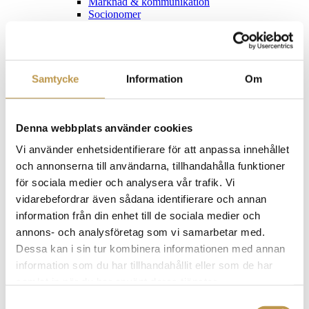
Marknad & kommunikation
Socionomer
Stat, region och kommun
Assessment & leadership services
+
Ledarskaps- och grupputveckling
Personalsäkerhet och riskbedömningar
Personbedömning och second opinion
Samtycke
Information
Om
Executive search
Denna webbplats använder cookies
Bank & finans
Bygg & fastighet
Vi använder enhetsidentifierare för att anpassa innehållet
Energi & hållbarhet
och annonserna till användarna, tillhandahålla funktioner
Försäkring
för sociala medier och analysera vår trafik. Vi
Stat, region och kommun
Säkerhet
vidarebefordrar även sådana identifierare och annan
Tech, IT & engineering
information från din enhet till de sociala medier och
Tjänsteföretag
annons- och analysföretag som vi samarbetar med.
Chefs- & specialistrekrytering
Dessa kan i sin tur kombinera informationen med annan
information som du har tillhandahållit eller som de har
Bank & finans
samlat in när du har använt deras tjänster.
Ekonomi och redovisning
Samtyckesval
Försäkring