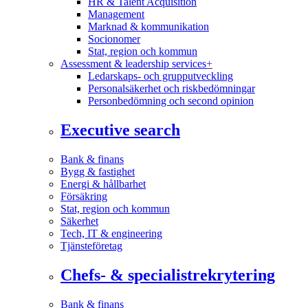
HR & Talent Acquisition
Management
Marknad & kommunikation
Socionomer
Stat, region och kommun
Assessment & leadership services
+
Ledarskaps- och grupputveckling
Personalsäkerhet och riskbedömningar
Personbedömning och second opinion
Executive search
Bank & finans
Bygg & fastighet
Energi & hållbarhet
Försäkring
Stat, region och kommun
Säkerhet
Tech, IT & engineering
Tjänsteföretag
Chefs- & specialistrekrytering
Bank & finans