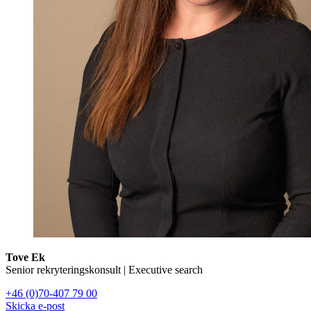
Tove Ek
Senior rekryteringskonsult | Executive search
+46 (0)70-407 79 00
Skicka e-post