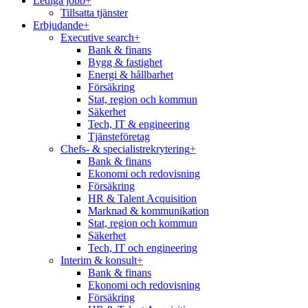
Lediga jobb
+
Tillsatta tjänster
Erbjudande
+
Executive search
+
Bank & finans
Bygg & fastighet
Energi & hållbarhet
Försäkring
Stat, region och kommun
Säkerhet
Tech, IT & engineering
Tjänsteföretag
Chefs- & specialistrekrytering
+
Bank & finans
Ekonomi och redovisning
Försäkring
HR & Talent Acquisition
Marknad & kommunikation
Stat, region och kommun
Säkerhet
Tech, IT och engineering
Interim & konsult
+
Bank & finans
Ekonomi och redovisning
Försäkring