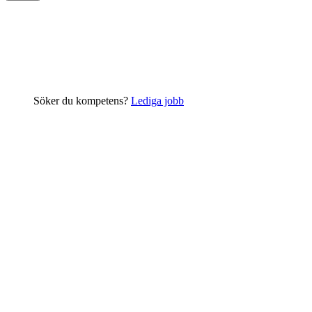
Human Capital erbjuder
interimskonsulter inom försäkring
Söker du kompetens?
Lediga jobb