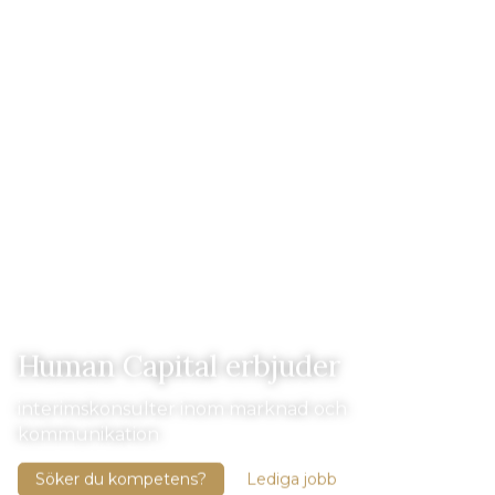
Human Capital erbjuder
interimskonsulter inom marknad och
kommunikation
Söker du kompetens?
Lediga jobb