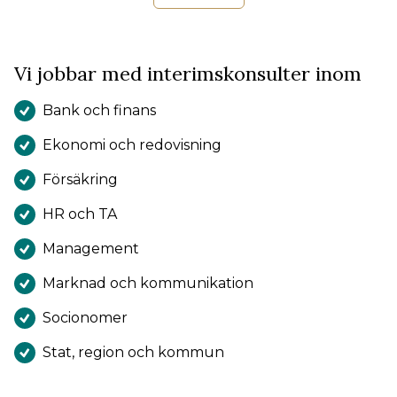
Anbudschef
+46 (0)76-537 09 07
Skicka e-post
Vi jobbar med interimskonsulter inom
Bank och finans
Ekonomi och redovisning
Försäkring
HR och TA
Management
Marknad och kommunikation
Socionomer
Stat, region och kommun