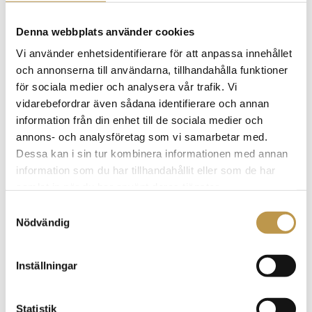
Denna webbplats använder cookies
Vi använder enhetsidentifierare för att anpassa innehållet
och annonserna till användarna, tillhandahålla funktioner
för sociala medier och analysera vår trafik. Vi
vidarebefordrar även sådana identifierare och annan
information från din enhet till de sociala medier och
annons- och analysföretag som vi samarbetar med.
Dessa kan i sin tur kombinera informationen med annan
information som du har tillhandahållit eller som de har
samlat in när du har använt deras tjänster.
S
Nödvändig
a
Hem
Erbjudande
Interim & konsult
m
Marknad & kommunikation
t
Inställningar
y
c
k
Statistik