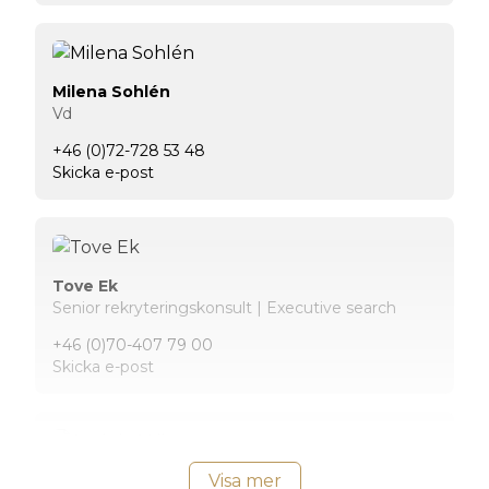
Milena Sohlén
Vd
+46 (0)72-728 53 48
Skicka e-post
Tove Ek
Senior rekryteringskonsult | Executive search
+46 (0)70-407 79 00
Skicka e-post
Axel de Vrijer
Visa mer