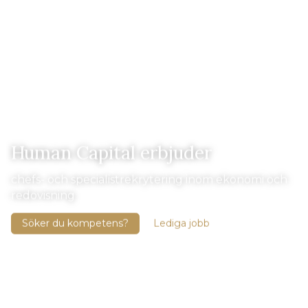
Human Capital erbjuder
chefs- och specialistrekrytering inom ekonomi och
redovisning
Söker du kompetens?
Lediga jobb