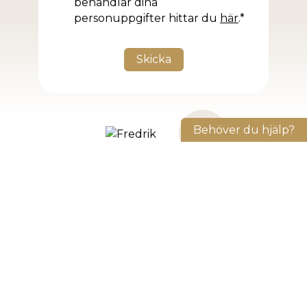
behandlar dina
personuppgifter hittar du
här
.*
Behöver du hjälp?
Fredrik Sjöberg
”Jag har verkligen ett drömjobb! Att få möjlighet att
hjälpa kandidater vidare i sina karriärer och samtidigt
göra kunder nöjda är en ynnest som innebär ett stort
ansvar som jag tar på största allvar!”