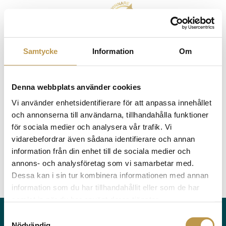
Hoppa
till
huvudinnehåll
Samtycke
Information
Om
Denna webbplats använder cookies
Vi använder enhetsidentifierare för att anpassa innehållet
och annonserna till användarna, tillhandahålla funktioner
för sociala medier och analysera vår trafik. Vi
vidarebefordrar även sådana identifierare och annan
information från din enhet till de sociala medier och
annons- och analysföretag som vi samarbetar med.
Dessa kan i sin tur kombinera informationen med annan
information som du har tillhandahållit eller som de har
samlat in när du har använt deras tjänster.
S
Human Capital
Nödvändig