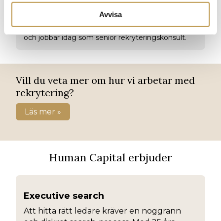
marknadsföring. Hon har gedigen erfarenhet som
Avvisa
chef och specialist på marknads- och
kommunikationsavdelningar inom flera branscher
och jobbar idag som senior rekryteringskonsult.
Vill du veta mer om hur vi arbetar med
rekrytering?
Läs mer »
Human Capital erbjuder
Executive search
Att hitta rätt ledare kräver en noggrann