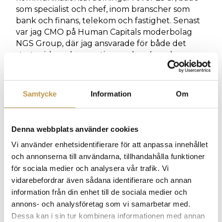
som specialist och chef, inom branscher som
bank och finans, telekom och fastighet. Senast
var jag CMO på Human Capitals moderbolag
NGS Group, där jag ansvarade för både det
strategiska och operativa marknads- och
kommunikationsarbetet.
Vad ser du mest fram emot i din nya roll?
Samtycke
Information
Om
Jag ser fram emot att bygga starka relationer
och att bidra till rekryteringar som gör verklig
skillnad för både företag och kandidater. Att få
Denna webbplats använder cookies
matcha rätt kompetens med rätt organisation
Vi använder enhetsidentifierare för att anpassa innehållet
är både utvecklande och givande. Det är här
och annonserna till användarna, tillhandahålla funktioner
jag kan kombinera min erfarenhet från
för sociala medier och analysera vår trafik. Vi
marknads- och kommunikationsområdet med
vidarebefordrar även sådana identifierare och annan
min passion för människor och affärer.
information från din enhet till de sociala medier och
Avslutningsvis – vad tycker du om att göra
annons- och analysföretag som vi samarbetar med.
på din fritid?
Dessa kan i sin tur kombinera informationen med annan