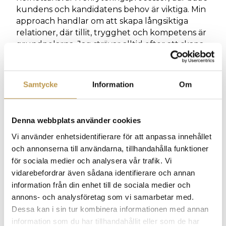
kundens och kandidatens behov är viktiga. Min
approach handlar om att skapa långsiktiga
relationer, där tillit, trygghet och kompetens är
grundpelarna. Jag strävar alltid efter att skapa
mervärde och bygga en stark grund genom att
vara närvarande och lyhörd för båda parters
behov.
Samtycke
Information
Om
Vad ser du mest fram emot att arbeta med
här?
Denna webbplats använder cookies
Jag ser verkligen fram emot att fördjupa mina
Vi använder enhetsidentifierare för att anpassa innehållet
kunskaper och utvecklas tillsammans med
och annonserna till användarna, tillhandahålla funktioner
mina oerhört duktiga och kompetenta kollegor
för sociala medier och analysera vår trafik. Vi
här på Human Capital. Att få vara en del av ett
vidarebefordrar även sådana identifierare och annan
ledande företag inom Executive search för
information från din enhet till de sociala medier och
högsta chefsnivå inom offentlig sektor är både
annons- och analysföretag som vi samarbetar med.
inspirerande och givande. Jag ser fram emot att
Dessa kan i sin tur kombinera informationen med annan
bidra till samhällsnytta och skapa långsiktigt
information som du har tillhandahållit eller som de har
mervärde för både kunder och kandidater. Jag