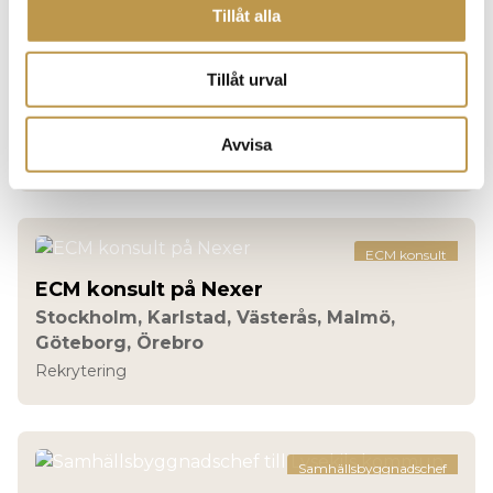
Tillåt alla
Förvaltningschef
Tillåt urval
Förvaltningschef Teknik
Kungsbacka
Avvisa
Rekrytering
ECM konsult
ECM konsult på Nexer
Stockholm, Karlstad, Västerås, Malmö,
Göteborg, Örebro
Rekrytering
Samhällsbyggnadschef