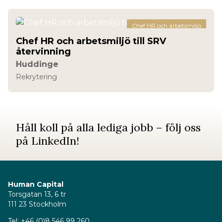
Chef HR och arbetsmiljö
Chef HR och arbetsmiljö till SRV
återvinning
Huddinge
Rekrytering
Håll koll på alla lediga jobb – följ oss
på
LinkedIn
!
Human Capital
Torsgatan 13, 6 tr
111 23 Stockholm
Tel: +46 (0)8 546 99 260