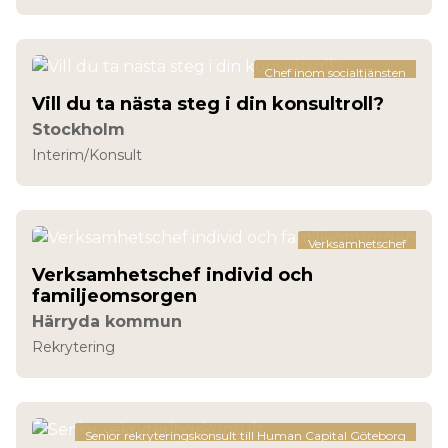
Chef inom socialtjänsten
Vill du ta nästa steg i din konsultroll?
Stockholm
Interim/Konsult
Verksamhetschef
Verksamhetschef individ och
familjeomsorgen
Härryda kommun
Rekrytering
Senior rekryteringskonsult till Human Capital Göteborg