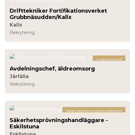
Drifttekniker Fortifikationsverket
Grubbnäsudden/Kalix
Kalix
Rekrytering
Avdelningschef
Avdelningschef, äldreomsorg
Järfälla
Rekrytering
Säkerhetsprövningshandläggare
Säkerhetsprövningshandläggare -
Eskilstuna
Eskilstuna