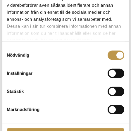
vidarebefordrar även sådana identifierare och annan
Business manager
information från din enhet till de sociala medier och
Stockholm
annons- och analysföretag som vi samarbetar med.
Rekrytering
Dessa kan i sin tur kombinera informationen med annan
information som du har tillhandahållit eller som de har
samlat in när du har använt deras tjänster.
Biträdande kommundirektör
S
Nödvändig
a
Biträdande kommundirektör
m
Kungsbacka
t
Rekrytering
Inställningar
y
c
k
Statistik
e
CFO/ Chef Verksamhetsstyrning & stöd
s
CFO/ Chef Verksamhetsstyrning & stöd
Marknadsföring
v
Huddinge
a
Rekrytering
l