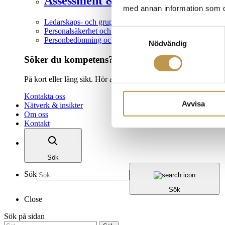
Assessment & leadership services
med annan information som du 
Ledarskaps- och grupputveckling
Personalsäkerhet och riskbedömningar
Samtyckesval
Personbedömning och second opinion
Nödvändig
Söker du kompetens?
På kort eller lång sikt. Hör av dig så hjälper vi dig.
Kontakta oss
Avvisa
Nätverk & insikter
Om oss
Kontakt
Sök
Sök
Sök
Close
Sök på sidan