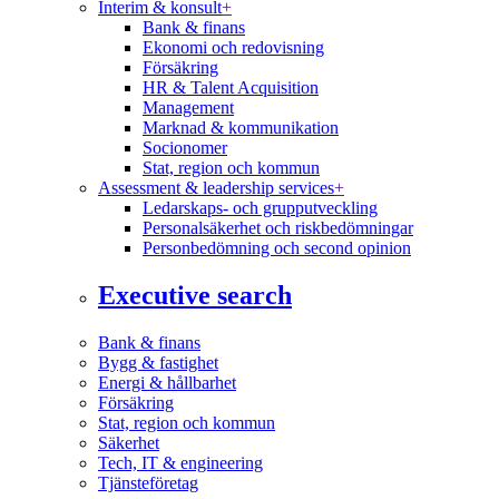
Interim & konsult
+
Bank & finans
Ekonomi och redovisning
Försäkring
HR & Talent Acquisition
Management
Marknad & kommunikation
Socionomer
Stat, region och kommun
Assessment & leadership services
+
Ledarskaps- och grupputveckling
Personalsäkerhet och riskbedömningar
Personbedömning och second opinion
Executive search
Bank & finans
Bygg & fastighet
Energi & hållbarhet
Försäkring
Stat, region och kommun
Säkerhet
Tech, IT & engineering
Tjänsteföretag