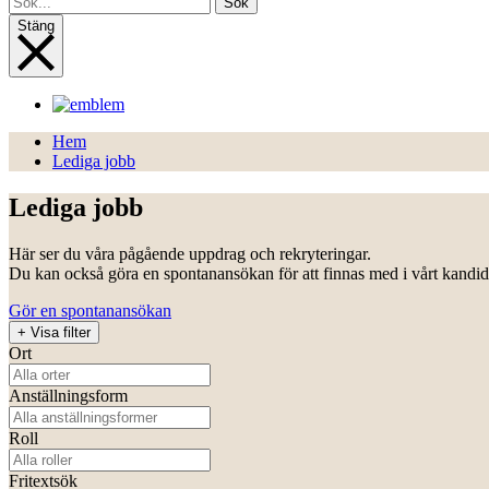
Sök
Stäng
Hem
Lediga jobb
Lediga jobb
Här ser du våra pågående uppdrag och rekryteringar.
Du kan också göra en spontanansökan för att finnas med i vårt kandid
Gör en spontanansökan
+
Visa filter
Ort
Anställningsform
Roll
Fritextsök