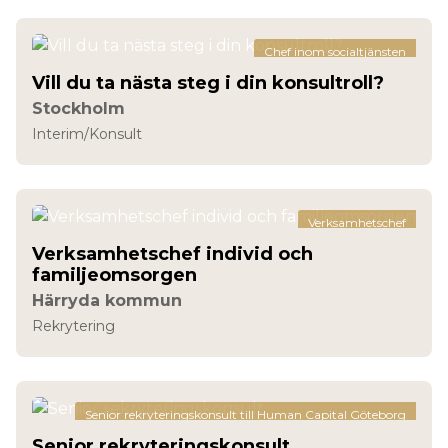
Chef inom socialtjänsten
Vill du ta nästa steg i din konsultroll?
Stockholm
Interim/Konsult
Verksamhetschef
Verksamhetschef individ och
familjeomsorgen
Härryda kommun
Rekrytering
Senior rekryteringskonsult till Human Capital Göteborg
Senior rekryteringskonsult