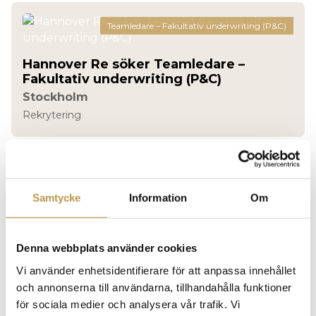
Teamledare – Fakultativ underwriting (P&C)
Hannover Re söker Teamledare –
Fakultativ underwriting (P&C)
Stockholm
Rekrytering
Avdelningschef
Samtycke
Information
Om
Chef till bygglovsavdelningen
Tjorn
Rekrytering
Denna webbplats använder cookies
Vi använder enhetsidentifierare för att anpassa innehållet
och annonserna till användarna, tillhandahålla funktioner
Business manager
för sociala medier och analysera vår trafik. Vi