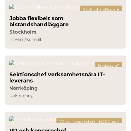
Biståndshandläggare
Jobba flexibelt som
biståndshandläggare
Stockholm
Interim/Konsult
Sektionschef
Sektionschef verksamhetsnära IT-
leverans
Norrköping
Rekrytering
VD och koncernchef till NGS Group
VD och koncernchef