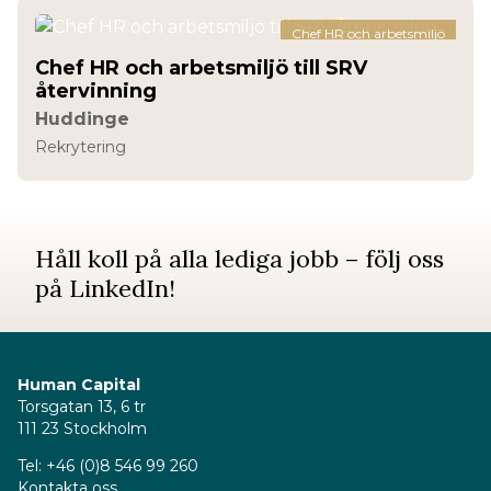
Chef HR och arbetsmiljö
Chef HR och arbetsmiljö till SRV
återvinning
Huddinge
Rekrytering
Håll koll på alla lediga jobb – följ oss
på
LinkedIn
!
Human Capital
Torsgatan 13, 6 tr
111 23 Stockholm
Tel: +46 (0)8 546 99 260
Kontakta oss