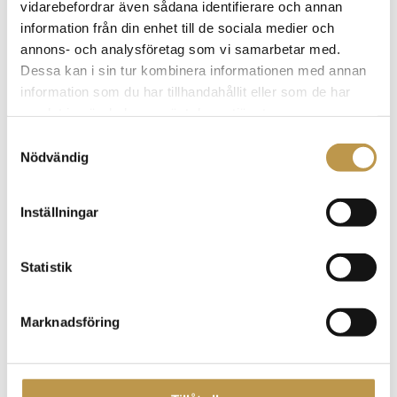
Business manager
vidarebefordrar även sådana identifierare och annan
Stockholm
information från din enhet till de sociala medier och
annons- och analysföretag som vi samarbetar med.
Rekrytering
Dessa kan i sin tur kombinera informationen med annan
information som du har tillhandahållit eller som de har
samlat in när du har använt deras tjänster.
Biträdande kommundirektör
S
Biträdande kommundirektör
Nödvändig
a
Kungsbacka
m
Rekrytering
t
Inställningar
y
c
k
Statistik
CFO/ Chef Verksamhetsstyrning & stöd
e
CFO/ Chef Verksamhetsstyrning & stöd
s
Marknadsföring
Huddinge
v
a
Rekrytering
l