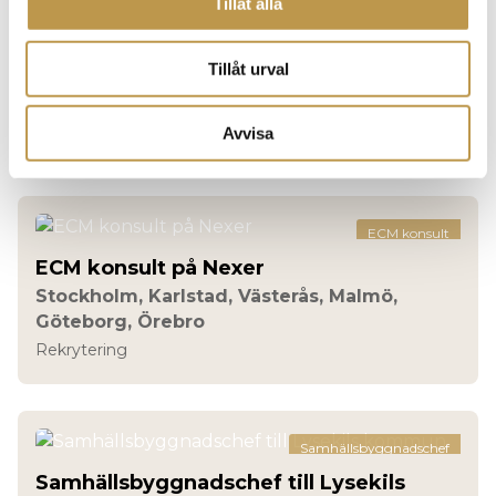
Tillåt alla
Förvaltningschef
Tillåt urval
Förvaltningschef Teknik
Kungsbacka
Avvisa
Rekrytering
ECM konsult
ECM konsult på Nexer
Stockholm, Karlstad, Västerås, Malmö,
Göteborg, Örebro
Rekrytering
Samhällsbyggnadschef
Samhällsbyggnadschef till Lysekils