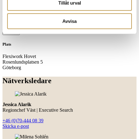
Tillåt urval
Jag godkänner att Human Capital lagrar och behandlar mina
personuppgifter.*
Avvisa
Skicka
Plats
Flexiwork Hovet
Rosenlundsplatsen 5
Göteborg
Nätverksledare
Jessica Alarik
Regionchef Väst | Executive Search
+46 (0)70-444 08 39
Skicka e-post