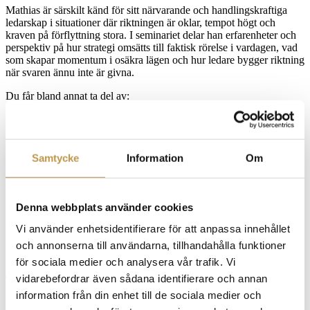
Mathias är särskilt känd för sitt närvarande och handlingskraftiga
ledarskap i situationer där riktningen är oklar, tempot högt och
kraven på förflyttning stora. I seminariet delar han erfarenheter och
perspektiv på hur strategi omsätts till faktisk rörelse i vardagen, vad
som skapar momentum i osäkra lägen och hur ledare bygger riktning
när svaren ännu inte är givna.
Du får bland annat ta del av:
Vad som skapar rörelse och momentum i osäkra lägen
Hur kultur, tempo och närvaro påverkar transformation
Ledarskap när svaren ännu inte är givna
Konkreta verktyg för att skapa riktning, stabilitet och framdrift
Samtycke
Information
Om
i vardagen
Seminariet ger perspektiv som stärker din förmåga att leda med
stabilitet, mod och riktning när vägen framåt inte är självklar.
Denna webbplats använder cookies
Vi använder enhetsidentifierare för att anpassa innehållet
Varmt välkomna önskar vi på
Human Capital
!
och annonserna till användarna, tillhandahålla funktioner
för sociala medier och analysera vår trafik. Vi
vidarebefordrar även sådana identifierare och annan
Talare
information från din enhet till de sociala medier och