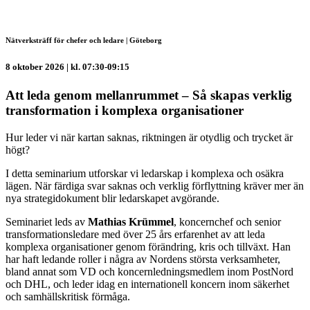
Nätverksträff för chefer och ledare | Göteborg
8 oktober 2026 | kl. 07:30-09:15
Att leda genom mellanrummet – Så skapas verklig
transformation i komplexa organisationer
Hur leder vi när kartan saknas, riktningen är otydlig och trycket är
högt?
I detta seminarium utforskar vi ledarskap i komplexa och osäkra
lägen. När färdiga svar saknas och verklig förflyttning kräver mer än
nya strategidokument blir ledarskapet avgörande.
Seminariet leds av
Mathias Krümmel
, koncernchef och senior
transformationsledare med över 25 års erfarenhet av att leda
komplexa organisationer genom förändring, kris och tillväxt. Han
har haft ledande roller i några av Nordens största verksamheter,
bland annat som VD och koncernledningsmedlem inom PostNord
och DHL, och leder idag en internationell koncern inom säkerhet
och samhällskritisk förmåga.