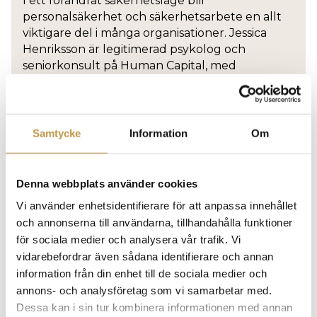
I ett förändrat säkerhetsläge blir
personalsäkerhet och säkerhetsarbete en allt
viktigare del i många organisationer. Jessica
Henriksson är legitimerad psykolog och
seniorkonsult på Human Capital, med
erfarenhet från urval, personbedömning och
HR-frågor på flera olika myndigheter inom
totalförsvaret.
Samtycke
Information
Om
I detta kostnadsfria webbinarium får du ta del
av hennes insikter kopplat till
säkerhetsperspektiv på medarbetarresan.
Denna webbplats använder cookies
Anmäl dig här!
Vi använder enhetsidentifierare för att anpassa innehållet
och annonserna till användarna, tillhandahålla funktioner
Läs mer
för sociala medier och analysera vår trafik. Vi
vidarebefordrar även sådana identifierare och annan
information från din enhet till de sociala medier och
annons- och analysföretag som vi samarbetar med.
Dessa kan i sin tur kombinera informationen med annan