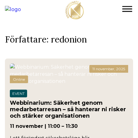
Hoppa
till
huvudinnehåll
Författare:
redonion
11 november, 2025
Online
EVENT
Webbinarium: Säkerhet genom
medarbetarresan – så hanterar ni risker
och stärker organisationen
11 november | 11:00 – 11:30