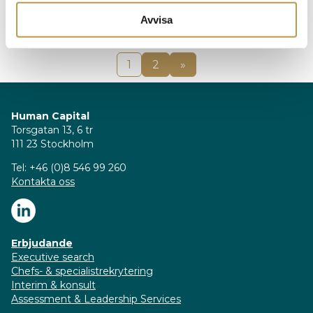
Läs mer
Avvisa
Paginering
1
2
»
Human Capital
Torsgatan 13, 6 tr
111 23 Stockholm
Tel: +46 (0)8 546 99 260
Kontakta oss
Erbjudande
Executive search
Chefs- & specialistrekrytering
Interim & konsult
Assessment & Leadership Services